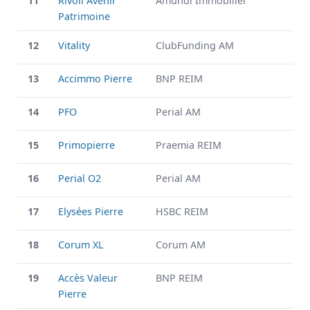
11
Rivoli Avenir
Amundi Immobilier
Patrimoine
12
Vitality
ClubFunding AM
13
Accimmo Pierre
BNP REIM
14
PFO
Perial AM
15
Primopierre
Praemia REIM
16
Perial O2
Perial AM
17
Elysées Pierre
HSBC REIM
18
Corum XL
Corum AM
19
Accès Valeur
BNP REIM
Pierre