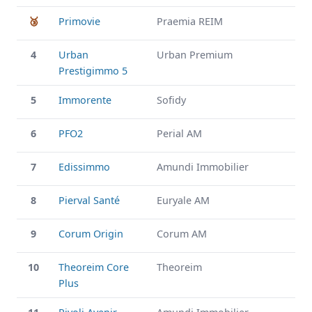
🥉
Primovie
Praemia REIM
4
Urban
Urban Premium
Prestigimmo 5
5
Immorente
Sofidy
6
PFO2
Perial AM
7
Edissimmo
Amundi Immobilier
8
Pierval Santé
Euryale AM
9
Corum Origin
Corum AM
10
Theoreim Core
Theoreim
Plus