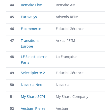
44
Remake Live
Remake AM
45
Eurovalys
Advenis REIM
46
Ficommerce
Fiducial Gérance
47
Transitions
Arkea REIM
Europe
48
LF Selectipierre
La Française
Paris
49
Selectipierre 2
Fiducial Gérance
50
Novaxia Neo
Novaxia
51
My Share SCPI
My Share Company
52
Aestiam Pierre
Aestiam