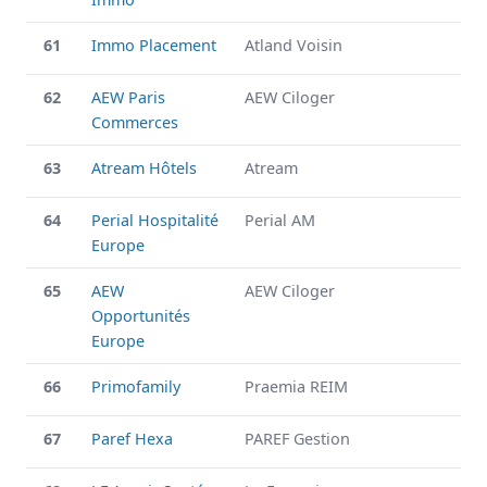
61
Immo Placement
Atland Voisin
62
AEW Paris
AEW Ciloger
Commerces
63
Atream Hôtels
Atream
64
Perial Hospitalité
Perial AM
Europe
65
AEW
AEW Ciloger
Opportunités
Europe
66
Primofamily
Praemia REIM
67
Paref Hexa
PAREF Gestion