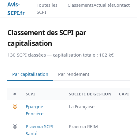
Avis-
Toutes les
Classements
Actualités
Contact
SCPI.fr
SCPI
Classement des SCPI par
capitalisation
130 SCPI classées — capitalisation totale : 102 k€
Par capitalisation
Par rendement
#
SCPI
SOCIÉTÉ DE GESTION
CAPITAL
🥇
Epargne
La Française
Foncière
🥈
Praemia SCPI
Praemia REIM
Santé