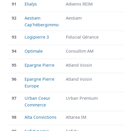
91
Elialys
Advenis REIM
92
Aestiam
Aestiam
Cap'hébergimmo
93
Logipierre 3
Fiducial Gérance
94
Optimale
Consultim AM
95
Epargne Pierre
Atland Voisin
96
Epargne Pierre
Atland Voisin
Europe
97
Urban Coeur
Urban Premium
Commerce
98
Alta Convictions
Altarea IM