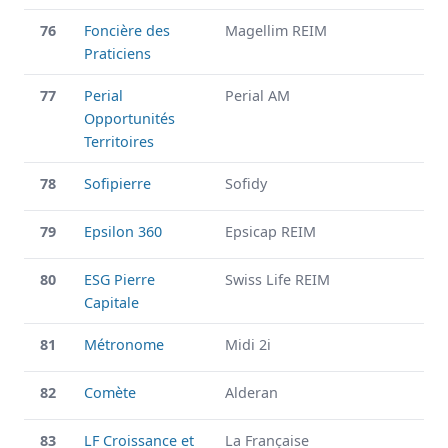
76
Foncière des
Magellim REIM
Praticiens
77
Perial
Perial AM
Opportunités
Territoires
78
Sofipierre
Sofidy
79
Epsilon 360
Epsicap REIM
80
ESG Pierre
Swiss Life REIM
Capitale
81
Métronome
Midi 2i
82
Comète
Alderan
83
LF Croissance et
La Française