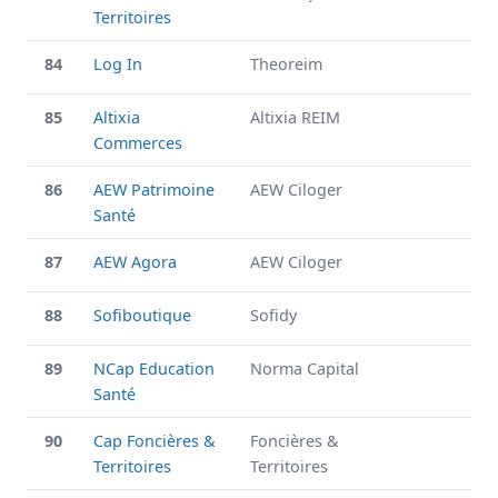
Territoires
84
Log In
Theoreim
85
Altixia
Altixia REIM
Commerces
86
AEW Patrimoine
AEW Ciloger
Santé
87
AEW Agora
AEW Ciloger
88
Sofiboutique
Sofidy
89
NCap Education
Norma Capital
Santé
90
Cap Foncières &
Foncières &
Territoires
Territoires