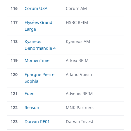
116
Corum USA
Corum AM
117
Elysées Grand
HSBC REIM
Large
118
Kyaneos
Kyaneos AM
Denormandie 4
119
MomenTime
Arkea REIM
120
Epargne Pierre
Atland Voisin
Sophia
121
Eden
Advenis REIM
122
Reason
MNK Partners
123
Darwin RE01
Darwin Invest