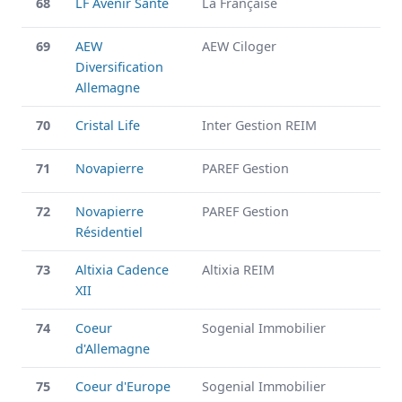
68
LF Avenir Santé
La Française
69
AEW
AEW Ciloger
Diversification
Allemagne
70
Cristal Life
Inter Gestion REIM
71
Novapierre
PAREF Gestion
72
Novapierre
PAREF Gestion
Résidentiel
73
Altixia Cadence
Altixia REIM
XII
74
Coeur
Sogenial Immobilier
d'Allemagne
75
Coeur d'Europe
Sogenial Immobilier