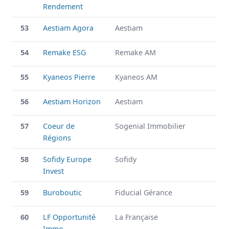
Rendement
53
Aestiam Agora
Aestiam
54
Remake ESG
Remake AM
55
Kyaneos Pierre
Kyaneos AM
56
Aestiam Horizon
Aestiam
57
Coeur de
Sogenial Immobilier
Régions
58
Sofidy Europe
Sofidy
Invest
59
Buroboutic
Fiducial Gérance
60
LF Opportunité
La Française
Immo