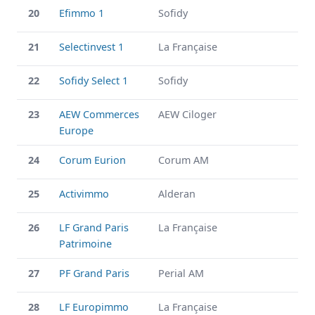
20
Efimmo 1
Sofidy
21
Selectinvest 1
La Française
22
Sofidy Select 1
Sofidy
23
AEW Commerces
AEW Ciloger
Europe
24
Corum Eurion
Corum AM
25
Activimmo
Alderan
26
LF Grand Paris
La Française
Patrimoine
27
PF Grand Paris
Perial AM
28
LF Europimmo
La Française