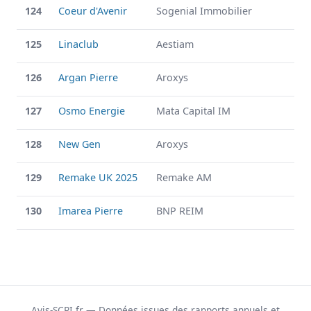
124
Coeur d'Avenir
Sogenial Immobilier
125
Linaclub
Aestiam
126
Argan Pierre
Aroxys
127
Osmo Energie
Mata Capital IM
128
New Gen
Aroxys
129
Remake UK 2025
Remake AM
130
Imarea Pierre
BNP REIM
Avis-SCPI.fr — Données issues des rapports annuels et