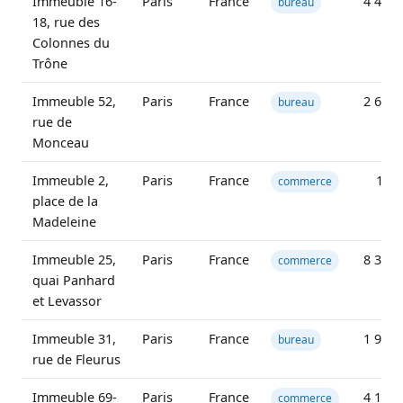
Immeuble 16-
Paris
France
4 460 
bureau
18, rue des
Colonnes du
Trône
Immeuble 52,
Paris
France
2 680 
bureau
rue de
Monceau
Immeuble 2,
Paris
France
13 2
commerce
place de la
Madeleine
Immeuble 25,
Paris
France
8 326 
commerce
quai Panhard
et Levassor
Immeuble 31,
Paris
France
1 970 
bureau
rue de Fleurus
Immeuble 69-
Paris
France
4 144 
commerce