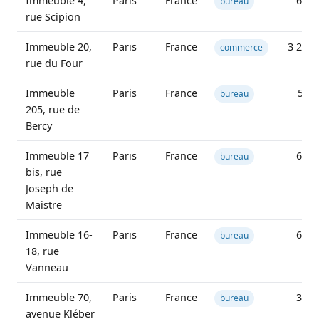
Immeuble 4,
Paris
France
608 
bureau
rue Scipion
Immeuble 20,
Paris
France
3 262 
commerce
rue du Four
Immeuble
Paris
France
52 1
bureau
205, rue de
Bercy
Immeuble 17
Paris
France
604 
bureau
bis, rue
Joseph de
Maistre
Immeuble 16-
Paris
France
612 
bureau
18, rue
Vanneau
Immeuble 70,
Paris
France
300 
bureau
avenue Kléber