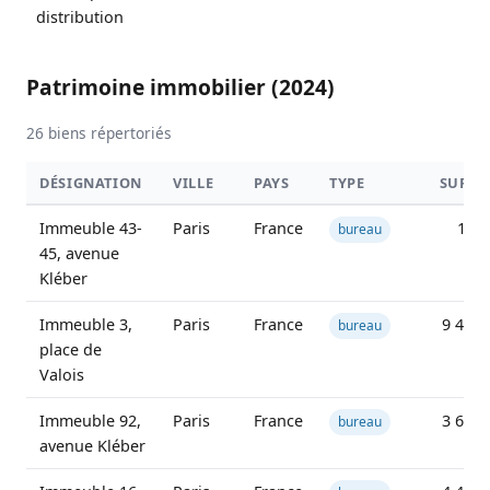
distribution
Patrimoine immobilier (2024)
26 biens répertoriés
DÉSIGNATION
VILLE
PAYS
TYPE
SURFA
Immeuble 43-
Paris
France
12 0
bureau
45, avenue
Kléber
Immeuble 3,
Paris
France
9 450 
bureau
place de
Valois
Immeuble 92,
Paris
France
3 659 
bureau
avenue Kléber