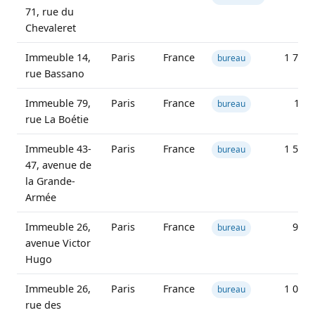
71, rue du
Chevaleret
Immeuble 14,
Paris
France
1 741 
bureau
rue Bassano
Immeuble 79,
Paris
France
12 7
bureau
rue La Boétie
Immeuble 43-
Paris
France
1 580 
bureau
47, avenue de
la Grande-
Armée
Immeuble 26,
Paris
France
934 
bureau
avenue Victor
Hugo
Immeuble 26,
Paris
France
1 057 
bureau
rue des