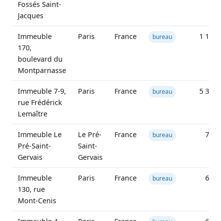
Fossés Saint-
Jacques
Immeuble
Paris
France
1 124 
bureau
170,
boulevard du
Montparnasse
Immeuble 7-9,
Paris
France
5 332 
bureau
rue Frédérick
Lemaître
Immeuble Le
Le Pré-
France
760 
bureau
Pré-Saint-
Saint-
Gervais
Gervais
Immeuble
Paris
France
688 
bureau
130, rue
Mont-Cenis