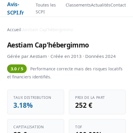
Avis-
Toutes les
Classements
Actualités
Contact
SCPI.fr
SCPI
Accueil
›
Aestiam Cap'hébergimmo
Aestiam Cap'hébergimmo
Gérée par Aestiam · Créée en 2013 · Données 2024
3.0 / 5
Performance correcte mais des risques locatifs
et financiers identifiés.
TAUX DISTRIBUTION
PRIX DE LA PART
3.18%
252 €
CAPITALISATION
TOF