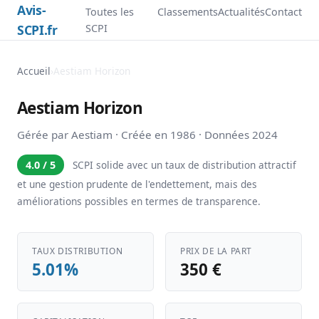
Avis-
Toutes les
Classements
Actualités
Contact
SCPI.fr
SCPI
Accueil
›
Aestiam Horizon
Aestiam Horizon
Gérée par Aestiam · Créée en 1986 · Données 2024
4.0 / 5
SCPI solide avec un taux de distribution attractif
et une gestion prudente de l'endettement, mais des
améliorations possibles en termes de transparence.
TAUX DISTRIBUTION
PRIX DE LA PART
5.01%
350 €