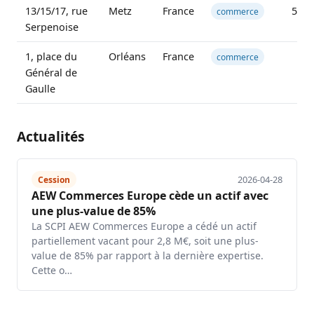
13/15/17, rue
Metz
France
530 
commerce
Serpenoise
1, place du
Orléans
France
58 
commerce
Général de
Gaulle
Actualités
2026-04-28
Cession
AEW Commerces Europe cède un actif avec
une plus-value de 85%
La SCPI AEW Commerces Europe a cédé un actif
partiellement vacant pour 2,8 M€, soit une plus-
value de 85% par rapport à la dernière expertise.
Cette o…