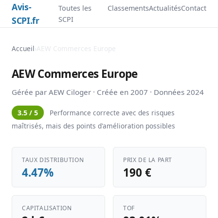
Avis-
Toutes les
Classements
Actualités
Contact
SCPI.fr
SCPI
Accueil
›
AEW Commerces Europe
AEW Commerces Europe
Gérée par AEW Ciloger · Créée en 2007 · Données 2024
3.5 / 5
Performance correcte avec des risques
maîtrisés, mais des points d'amélioration possibles
TAUX DISTRIBUTION
PRIX DE LA PART
4.47%
190 €
CAPITALISATION
TOF