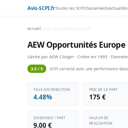
Avis-SCPI.fr
Toutes les SCPI
Classements
Actualités
Accueil
›
AEW Opportunités Europe
AEW Opportunités Europe
Gérée par AEW Ciloger · Créée en 1995 · Donnée
3.5 / 5
SCPI correcte avec une performance dans 
TAUX DISTRIBUTION
PRIX DE LA PART
4.48%
175 €
DIVIDENDE / PART
VALEUR DE
9.00 €
RÉALISATION