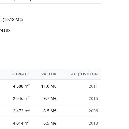
it (10,18 M€)
ureaux
SURFACE
VALEUR
ACQUISITION
4 588 m²
11.0 M€
2011
2 546 m²
9.7 M€
2016
2 472 m²
8.5 M€
2006
4 014 m²
6.5 M€
2013