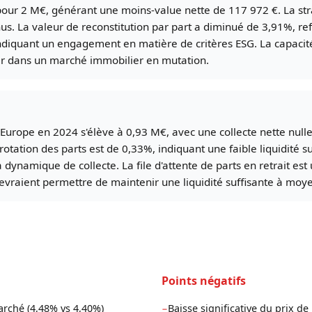
pour 2 M€, générant une moins-value nette de 117 972 €. La stra
nus. La valeur de reconstitution par part a diminué de 3,91%, re
indiquant un engagement en matière de critères ESG. La capacité 
er dans un marché immobilier en mutation.
Europe en 2024 s'élève à 0,93 M€, avec une collecte nette nulle
otation des parts est de 0,33%, indiquant une faible liquidité s
a dynamique de collecte. La file d'attente de parts en retrait est
devraient permettre de maintenir une liquidité suffisante à moy
Points négatifs
arché (4,48% vs 4,40%)
Baisse significative du prix de 
−