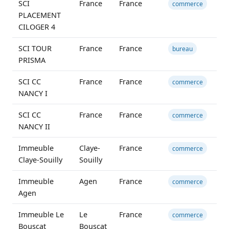
SCI
France
France
commerce
PLACEMENT
CILOGER 4
SCI TOUR
France
France
4 
bureau
PRISMA
SCI CC
France
France
8 
commerce
NANCY I
SCI CC
France
France
3 
commerce
NANCY II
Immeuble
Claye-
France
1 
commerce
Claye-Souilly
Souilly
Immeuble
Agen
France
commerce
Agen
Immeuble Le
Le
France
commerce
Bouscat
Bouscat