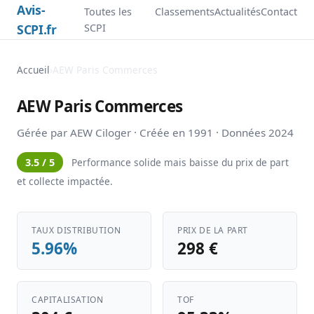
Avis-
Toutes les
Classements
Actualités
Contact
SCPI.fr
SCPI
Accueil
›
AEW Paris Commerces
AEW Paris Commerces
Gérée par AEW Ciloger · Créée en 1991 · Données 2024
3.5 / 5
Performance solide mais baisse du prix de part
et collecte impactée.
TAUX DISTRIBUTION
PRIX DE LA PART
5.96%
298 €
CAPITALISATION
TOF