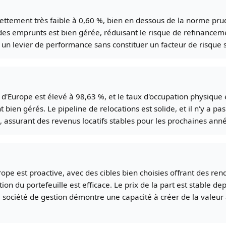
ttement très faible à 0,60 %, bien en dessous de la norme prude
 des emprunts est bien gérée, réduisant le risque de refinanceme
 un levier de performance sans constituer un facteur de risque si
 d'Europe est élevé à 98,63 %, et le taux d'occupation physique
t bien gérés. Le pipeline de relocations est solide, et il n'y a p
, assurant des revenus locatifs stables pour les prochaines ann
rope est proactive, avec des cibles bien choisies offrant des ren
ion du portefeuille est efficace. Le prix de la part est stable de
La société de gestion démontre une capacité à créer de la valeu