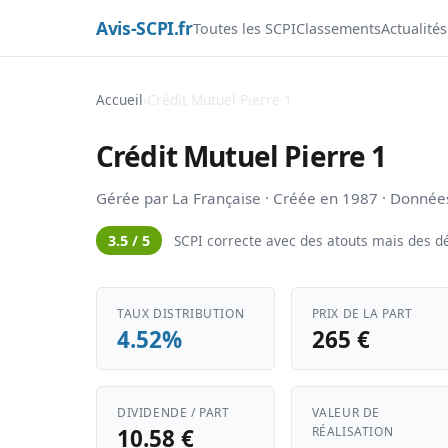
Avis-SCPI.fr
Toutes les SCPI
Classements
Actualités
Accueil
›
Crédit Mutuel Pierre 1
Crédit Mutuel Pierre 1
Gérée par La Française · Créée en 1987 · Donné
3.5 / 5
SCPI correcte avec des atouts mais des dé
TAUX DISTRIBUTION
PRIX DE LA PART
4.52%
265 €
DIVIDENDE / PART
VALEUR DE
10.58 €
RÉALISATION