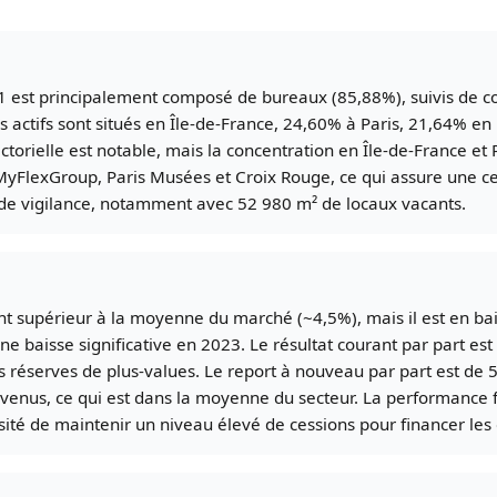
 1 est principalement composé de bureaux (85,88%), suivis de c
 actifs sont situés en Île-de-France, 24,60% à Paris, 21,64% e
torielle est notable, mais la concentration en Île-de-France et P
yFlexGroup, Paris Musées et Croix Rouge, ce qui assure une cert
 de vigilance, notamment avec 52 980 m² de locaux vacants.
nt supérieur à la moyenne du marché (~4,5%), mais il est en ba
une baisse significative en 2023. Le résultat courant par part est
es réserves de plus-values. Le report à nouveau par part est de 
evenus, ce qui est dans la moyenne du secteur. La performance 
ssité de maintenir un niveau élevé de cessions pour financer les 