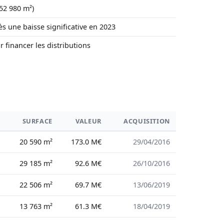
(52 980 m²)
rès une baisse significative en 2023
financer les distributions
SURFACE
VALEUR
ACQUISITION
20 590 m²
173.0 M€
29/04/2016
29 185 m²
92.6 M€
26/10/2016
22 506 m²
69.7 M€
13/06/2019
13 763 m²
61.3 M€
18/04/2019