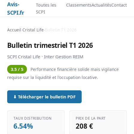
Avis-
Toutes les
Classements
Actualités
Contact
SCPI.fr
SCPI
Accueil
›
Cristal Life
›
Bulletin T1 2026
Bulletin trimestriel T1 2026
SCPI Cristal Life · Inter Gestion REIM
3.5 / 5
Performance financière solide mais vigilance
requise sur la liquidité et l'occupation locative.
⬇ Télécharger le bulletin PDF
TAUX DISTRIBUTION
PRIX DE LA PART
6.54%
208 €