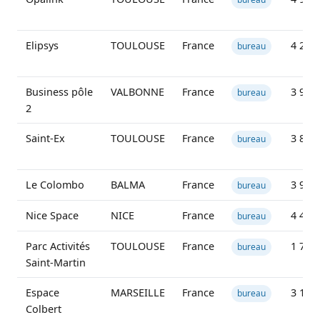
Elipsys
TOULOUSE
France
4 213
bureau
Business pôle
VALBONNE
France
3 906
bureau
2
Saint-Ex
TOULOUSE
France
3 856
bureau
Le Colombo
BALMA
France
3 939
bureau
Nice Space
NICE
France
4 402
bureau
Parc Activités
TOULOUSE
France
1 760
bureau
Saint-Martin
Espace
MARSEILLE
France
3 175
bureau
Colbert