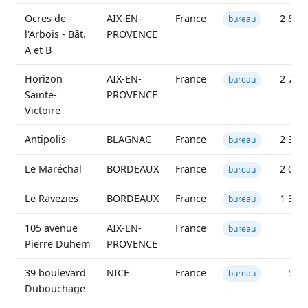
Ocres de
AIX-EN-
France
2 846
bureau
l'Arbois - Bât.
PROVENCE
A et B
Horizon
AIX-EN-
France
2 732
bureau
Sainte-
PROVENCE
Victoire
Antipolis
BLAGNAC
France
2 371
bureau
Le Maréchal
BORDEAUX
France
2 082
bureau
Le Ravezies
BORDEAUX
France
1 305
bureau
105 avenue
AIX-EN-
France
bureau
Pierre Duhem
PROVENCE
39 boulevard
NICE
France
545
bureau
Dubouchage