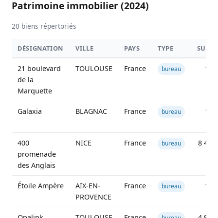
Patrimoine immobilier (2024)
20 biens répertoriés
DÉSIGNATION
VILLE
PAYS
TYPE
SURFA
21 boulevard
TOULOUSE
France
11 
bureau
de la
Marquette
Galaxia
BLAGNAC
France
15 
bureau
400
NICE
France
8 475
bureau
promenade
des Anglais
Étoile Ampère
AIX-EN-
France
10 
bureau
PROVENCE
Opalink
TOULOUSE
France
4 928
bureau