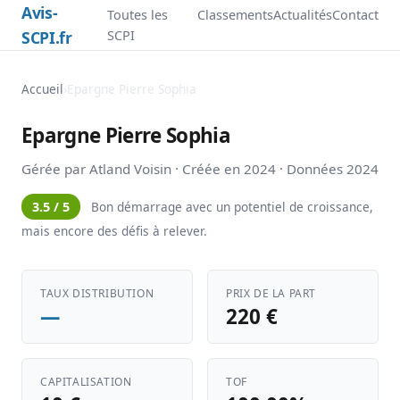
Avis-
Toutes les
Classements
Actualités
Contact
SCPI.fr
SCPI
Accueil
›
Epargne Pierre Sophia
Epargne Pierre Sophia
Gérée par Atland Voisin · Créée en 2024 · Données 2024
3.5 / 5
Bon démarrage avec un potentiel de croissance,
mais encore des défis à relever.
TAUX DISTRIBUTION
PRIX DE LA PART
—
220 €
CAPITALISATION
TOF