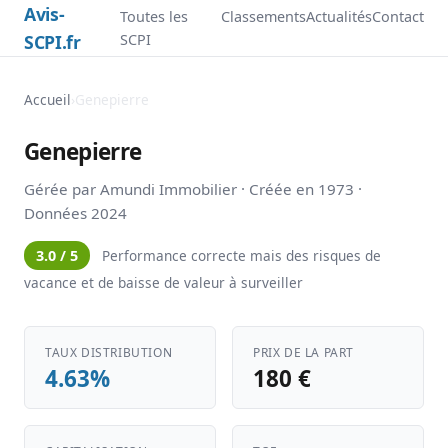
Avis-
Toutes les
Classements
Actualités
Contact
SCPI.fr
SCPI
Accueil
›
Genepierre
Genepierre
Gérée par Amundi Immobilier · Créée en 1973 ·
Données 2024
3.0 / 5
Performance correcte mais des risques de
vacance et de baisse de valeur à surveiller
TAUX DISTRIBUTION
PRIX DE LA PART
4.63%
180 €