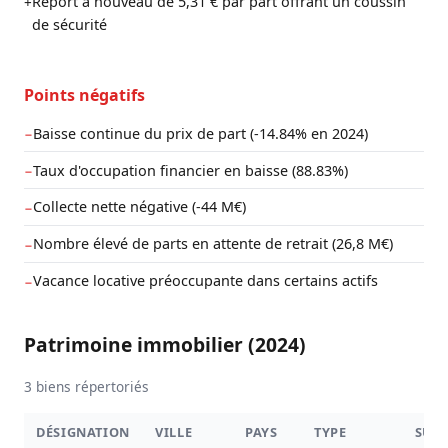
Report à nouveau de 5,31 € par part offrant un coussin
+
de sécurité
Points négatifs
Baisse continue du prix de part (-14.84% en 2024)
−
Taux d'occupation financier en baisse (88.83%)
−
Collecte nette négative (-44 M€)
−
Nombre élevé de parts en attente de retrait (26,8 M€)
−
Vacance locative préoccupante dans certains actifs
−
Patrimoine immobilier (2024)
3 biens répertoriés
DÉSIGNATION
VILLE
PAYS
TYPE
SUR