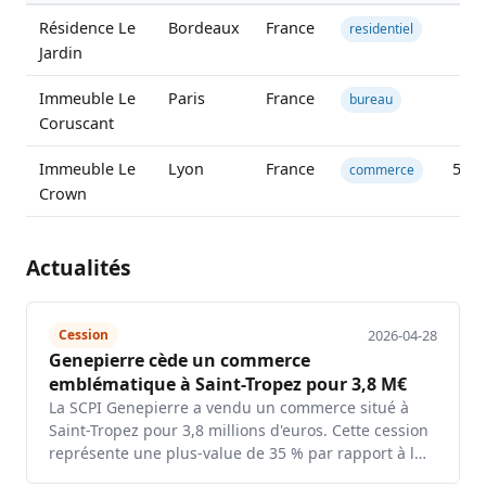
Résidence Le
Bordeaux
France
20
residentiel
Jardin
Immeuble Le
Paris
France
10
bureau
Coruscant
Immeuble Le
Lyon
France
5 00
commerce
Crown
Actualités
2026-04-28
Cession
Genepierre cède un commerce
emblématique à Saint-Tropez pour 3,8 M€
La SCPI Genepierre a vendu un commerce situé à
Saint-Tropez pour 3,8 millions d'euros. Cette cession
représente une plus-value de 35 % par rapport à l…