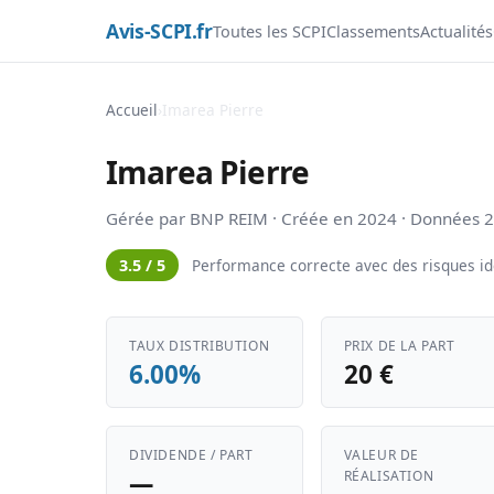
Avis-SCPI.fr
Toutes les SCPI
Classements
Actualités
Accueil
›
Imarea Pierre
Imarea Pierre
Gérée par BNP REIM · Créée en 2024 · Données 
3.5 / 5
Performance correcte avec des risques ide
TAUX DISTRIBUTION
PRIX DE LA PART
6.00%
20 €
DIVIDENDE / PART
VALEUR DE
—
RÉALISATION