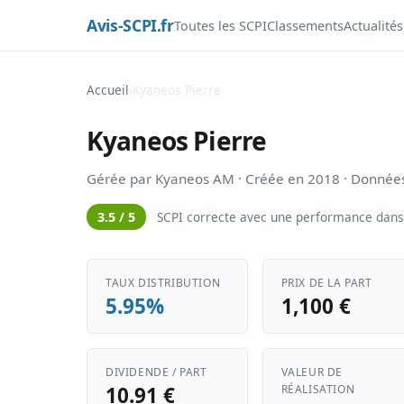
Avis-SCPI.fr
Toutes les SCPI
Classements
Actualités
Accueil
›
Kyaneos Pierre
Kyaneos Pierre
Gérée par Kyaneos AM · Créée en 2018 · Donnée
3.5 / 5
SCPI correcte avec une performance dans 
TAUX DISTRIBUTION
PRIX DE LA PART
5.95%
1,100 €
DIVIDENDE / PART
VALEUR DE
10.91 €
RÉALISATION