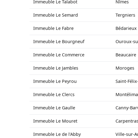
Immeuble Le Talabot
Nîmes
Immeuble Le Semard
Tergniers
Immeuble Le Fabre
Bédarieux
Immeuble Le Bourgneuf
Ouroux-su
Immeuble Le Commerce
Beaucaire
Immeuble Le Jambles
Moroges
Immeuble Le Peyrou
Saint-Féli
Immeuble Le Clercs
Montélima
Immeuble Le Gaulle
Canny-Barv
Immeuble Le Mouret
Carpentra
Immeuble Le de l'Abby
Ville-sur-