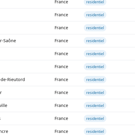
France
residentiel
France
residentiel
France
residentiel
r-Saône
France
residentiel
France
residentiel
France
residentiel
x-de-Rieutord
France
residentiel
r
France
residentiel
ille
France
residentiel
s
France
residentiel
Ancre
France
residentiel