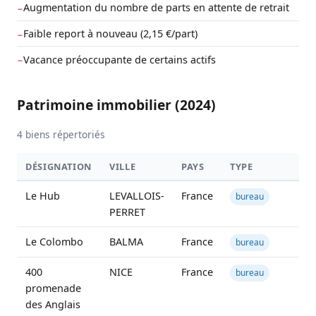
Augmentation du nombre de parts en attente de retrait
−
Faible report à nouveau (2,15 €/part)
−
Vacance préoccupante de certains actifs
−
Patrimoine immobilier (2024)
4 biens répertoriés
DÉSIGNATION
VILLE
PAYS
TYPE
SU
Le Hub
LEVALLOIS-
France
2 
bureau
PERRET
Le Colombo
BALMA
France
3 
bureau
400
NICE
France
2 
bureau
promenade
des Anglais