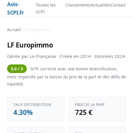
Avis-
Toutes les
Classements
Actualités
Contact
SCPI.fr
SCPI
Accueil
›
LF Europimmo
LF Europimmo
Gérée par La Française · Créée en 2014 · Données 2024
3.0 / 5
SCPI correcte avec une bonne diversification,
mais impactée par la baisse du prix de la part et des défis de
liquidité.
TAUX DISTRIBUTION
PRIX DE LA PART
4.30%
725 €