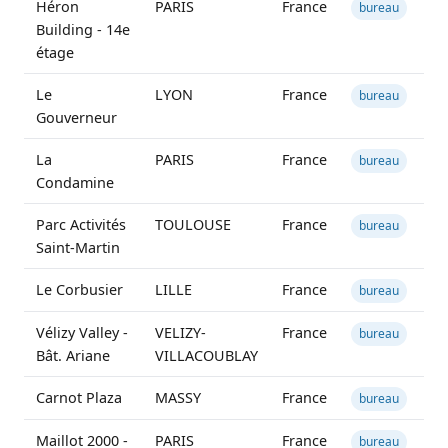
Héron
PARIS
France
1
bureau
Building - 14e
étage
Le
LYON
France
5
bureau
Gouverneur
La
PARIS
France
bureau
Condamine
Parc Activités
TOULOUSE
France
2
bureau
Saint-Martin
Le Corbusier
LILLE
France
3
bureau
Vélizy Valley -
VELIZY-
France
2
bureau
Bât. Ariane
VILLACOUBLAY
Carnot Plaza
MASSY
France
1
bureau
Maillot 2000 -
PARIS
France
1
bureau