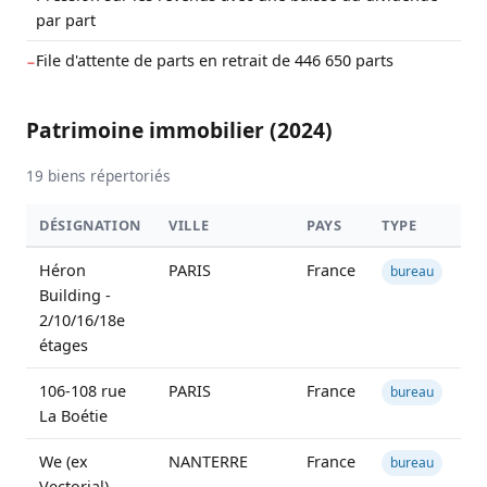
par part
File d'attente de parts en retrait de 446 650 parts
−
Patrimoine immobilier (2024)
19 biens répertoriés
DÉSIGNATION
VILLE
PAYS
TYPE
S
Héron
PARIS
France
3
bureau
Building -
2/10/16/18e
étages
106-108 rue
PARIS
France
5
bureau
La Boétie
We (ex
NANTERRE
France
6
bureau
Vectorial)