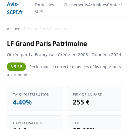
Avis-
Toutes les
Classements
Actualités
Contact
SCPI.fr
SCPI
Accueil
›
LF Grand Paris Patrimoine
LF Grand Paris Patrimoine
Gérée par La Française · Créée en 2008 · Données 2024
3.5 / 5
Performance correcte mais des défis importants
à surmonter.
TAUX DISTRIBUTION
PRIX DE LA PART
4.40%
255 €
CAPITALISATION
TOF