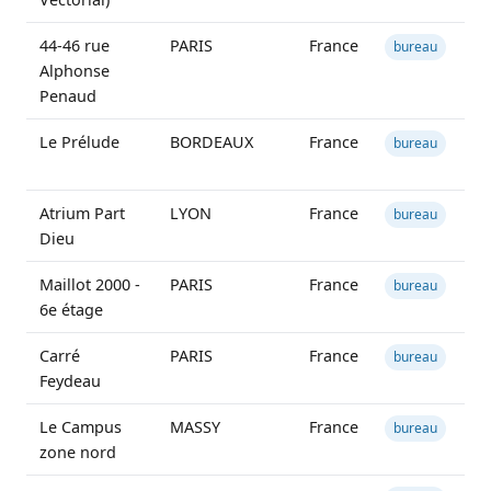
44-46 rue
PARIS
France
2
bureau
Alphonse
Penaud
Le Prélude
BORDEAUX
France
8
bureau
Atrium Part
LYON
France
4
bureau
Dieu
Maillot 2000 -
PARIS
France
1
bureau
6e étage
Carré
PARIS
France
2
bureau
Feydeau
Le Campus
MASSY
France
2
bureau
zone nord