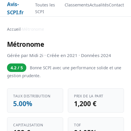
Avis-
Toutes les
Classements
Actualités
Contact
SCPI.fr
SCPI
Accueil
›
Métronome
Métronome
Gérée par Midi 2i · Créée en 2021 · Données 2024
4.2 / 5
Bonne SCPI avec une performance solide et une
gestion prudente.
TAUX DISTRIBUTION
PRIX DE LA PART
5.00%
1,200 €
CAPITALISATION
TOF