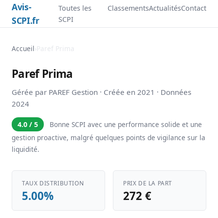
Avis-
Toutes les
Classements
Actualités
Contact
SCPI.fr
SCPI
Accueil
›
Paref Prima
Paref Prima
Gérée par PAREF Gestion · Créée en 2021 · Données
2024
4.0 / 5
Bonne SCPI avec une performance solide et une
gestion proactive, malgré quelques points de vigilance sur la
liquidité.
TAUX DISTRIBUTION
PRIX DE LA PART
5.00%
272 €