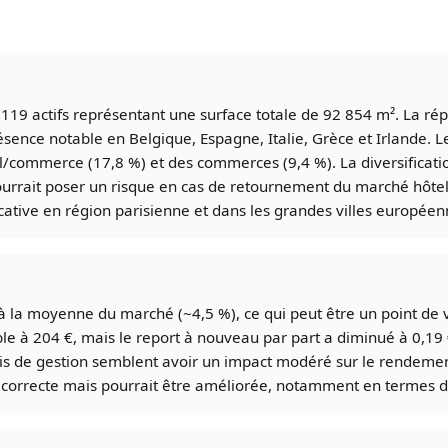
19 actifs représentant une surface totale de 92 854 m². La ré
sence notable en Belgique, Espagne, Italie, Grèce et Irlande. Le
el/commerce (17,8 %) et des commerces (9,4 %). La diversificatio
 pourrait poser un risque en cas de retournement du marché hôte
ative en région parisienne et dans les grandes villes européen
r à la moyenne du marché (~4,5 %), ce qui peut être un point de 
le à 204 €, mais le report à nouveau par part a diminué à 0,19 €
frais de gestion semblent avoir un impact modéré sur le rende
 correcte mais pourrait être améliorée, notamment en termes de