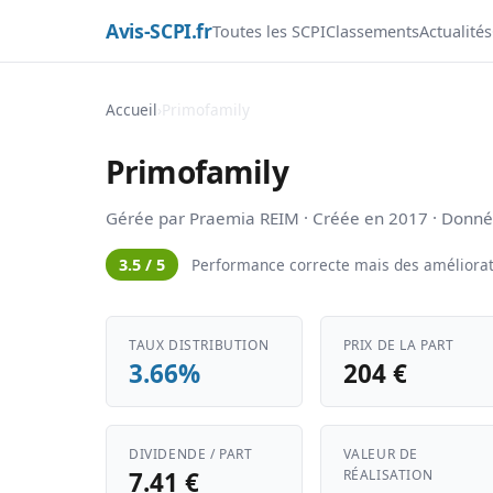
Avis-SCPI.fr
Toutes les SCPI
Classements
Actualités
Accueil
›
Primofamily
Primofamily
Gérée par Praemia REIM · Créée en 2017 · Donn
3.5 / 5
Performance correcte mais des améliorati
TAUX DISTRIBUTION
PRIX DE LA PART
3.66%
204 €
DIVIDENDE / PART
VALEUR DE
7.41 €
RÉALISATION