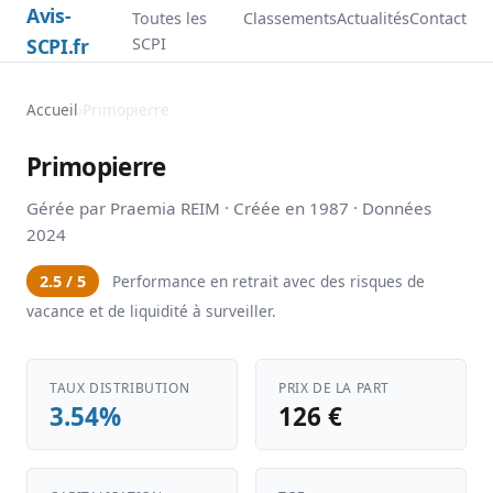
Avis-
Toutes les
Classements
Actualités
Contact
SCPI.fr
SCPI
Accueil
›
Primopierre
Primopierre
Gérée par Praemia REIM · Créée en 1987 · Données
2024
2.5 / 5
Performance en retrait avec des risques de
vacance et de liquidité à surveiller.
TAUX DISTRIBUTION
PRIX DE LA PART
3.54%
126 €