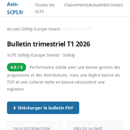
Avis-
Toutes les
Classements
Actualités
Contact
SCPI.fr
SCPI
Accueil
›
Sofidy Europe Invest
›
Bulletin T1 2026
Bulletin trimestriel T1 2026
SCPI Sofidy Europe Invest · Sofidy
4.0 / 5
Performance solide avec une bonne gestion des
acquisitions et des distributions, mais une légère baisse du
TOF et une collecte nette en baisse nécessitent une
vigilance.
⬇ Télécharger le bulletin PDF
TAUX DISTRIBUTION
PRIX DE LA PART