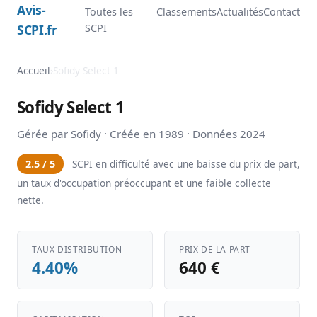
Avis-
Toutes les
Classements
Actualités
Contact
SCPI.fr
SCPI
Accueil
›
Sofidy Select 1
Sofidy Select 1
Gérée par Sofidy · Créée en 1989 · Données 2024
2.5 / 5
SCPI en difficulté avec une baisse du prix de part,
un taux d'occupation préoccupant et une faible collecte
nette.
TAUX DISTRIBUTION
PRIX DE LA PART
4.40%
640 €