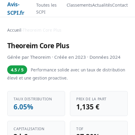
Avis-
Toutes les
Classements
Actualités
Contact
SCPI.fr
SCPI
Accueil
›
Theoreim Core Plus
Theoreim Core Plus
Gérée par Theoreim · Créée en 2023 · Données 2024
4.5 / 5
Performance solide avec un taux de distribution
élevé et une gestion proactive.
TAUX DISTRIBUTION
PRIX DE LA PART
6.05%
1,135 €
CAPITALISATION
TOF